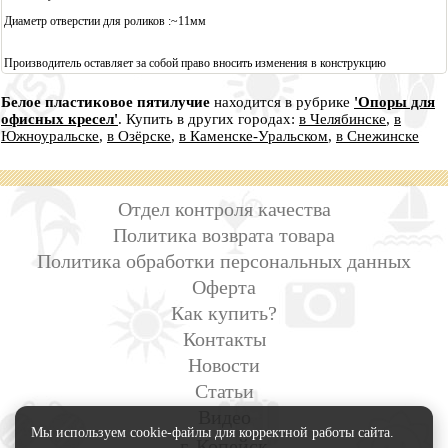
Диаметр отверстии для роликов :~11мм
Производитель оставляет за собой право вносить изменения в конструкцию
Белое пластиковое пятилучие
находится в рубрике
'Опоры для
офисных кресел'
. Купить в других городах:
в Челябинске
,
в
Южноуральске
,
в Озёрске
,
в Каменске-Уральском
,
в Снежинске
Отдел контроля качества
Политика возврата товара
Политика обработки персональных данных
Оферта
Как купить?
Контакты
Новости
Статьи
Видео
Мы используем cookie-файлы для корректной работы сайта.
г. Копейск