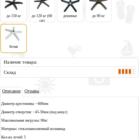
до 150 кг
до 120 кг (60
дешевые
до 90 кг
см)
белая
Наличие товара:
Склад
Описа
ние
Отзывы
Диаметр крестовины: ~600мм
Диаметр отверстия: ~45-50мм (под конус)
Максимальная нагрузка: 90кг
Материал: стеклонаполненный полиамид
Кол-во лучей: 5